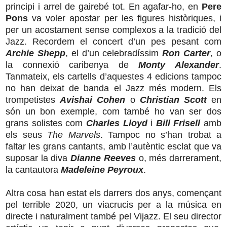
principi i arrel de gairebé tot. En agafar-ho, en
Pere
Pons
va voler apostar per les figures històriques, i
per un acostament sense complexos a la tradició del
Jazz. Recordem el concert d’un pes pesant com
Archie Shepp
, el d’un celebradíssim
Ron Carter
, o
la connexió caribenya de
Monty Alexander
.
Tanmateix, els cartells d’aquestes 4 edicions tampoc
no han deixat de banda el Jazz més modern. Els
trompetistes
Avishai Cohen
o
Christian Scott
en
són un bon exemple, com també ho van ser dos
grans solistes com
Charles Lloyd
i
Bill Frisell
amb
els seus
The Marvels
. Tampoc no s’han trobat a
faltar les grans cantants, amb l’autèntic esclat que va
suposar la diva
Dianne Reeves
o, més darrerament,
la cantautora
Madeleine Peyroux
.
Altra cosa han estat els darrers dos anys, començant
pel terrible 2020, un viacrucis per a la música en
directe i naturalment també pel Vijazz. El seu director