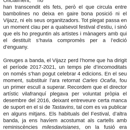
Oficialment, no
han transcendit els fets, però el que circula entre
bambolines no deixa en gaire bona posició ni el
Vijazz, ni els seus organitzadors. Tot plegat passa en
un moment clau per a qualsevol festival d’estiu, i sinó
que els ho preguntin als artistes i mànagers amb qui
el destituït s’havia compromès per a l’edició
d’enguany.
Greuges a banda, el Vijazz perd l’home que ha dirigit
el període 2017-2021, un temps ple d’incomoditats
on només s’han pogut celebrar 4 edicions. En el seu
moment, substituir l’ara retornat
Carles Ocaña
, fou
un primer escull a superar. Recordem que el director
artístic vilafranquí plegava per voluntat pròpia el
desembre del 2016, deixant entreveure certa manca
de suport en el si de
Tastavins
, tal com es va publicar
en alguns mitjans. Els habituals del Festival, d’altra
banda, ja ens havíem acostumat als cartells amb
reminiscències
milesdavisianes
, on la fusió era