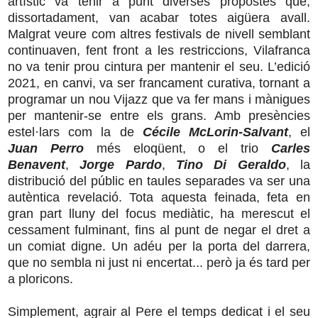
artístic va tenir a punt diverses propostes que,
dissortadament, van acabar totes aigüera avall.
Malgrat veure com altres festivals de nivell semblant
continuaven, fent front a les restriccions, Vilafranca
no va tenir prou cintura per mantenir el seu. L’edició
2021, en canvi, va ser francament curativa, tornant a
programar un nou Vijazz que va fer mans i mànigues
per mantenir-se entre els grans. Amb presències
estel·lars com la de
Cécile McLorin-Salvant
, el
Juan Perro
més eloqüent, o el trio
Carles
Benavent
,
Jorge Pardo
,
Tino Di Geraldo
, la
distribució del públic en taules separades va ser una
autèntica revelació. Tota aquesta feinada, feta en
gran part lluny del focus mediàtic, ha merescut el
cessament fulminant, fins al punt de negar el dret a
un comiat digne. Un adéu per la porta del darrera,
que no sembla ni just ni encertat... però ja és tard per
a ploricons.
Simplement, agrair al Pere el temps dedicat i el seu