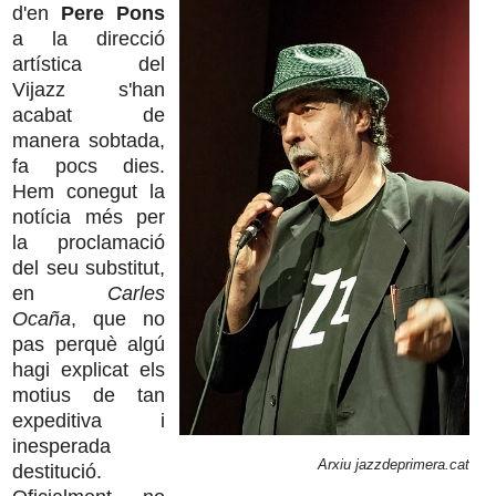
d'en
Pere Pons
a la direcció
artística del
Vijazz s'han
acabat de
manera sobtada,
fa pocs dies.
Hem conegut la
notícia més per
la proclamació
del seu substitut,
en
Carles
Ocaña
, que no
pas perquè algú
hagi explicat els
motius de tan
expeditiva i
inesperada
Arxiu jazzdeprimera.cat
destitució.