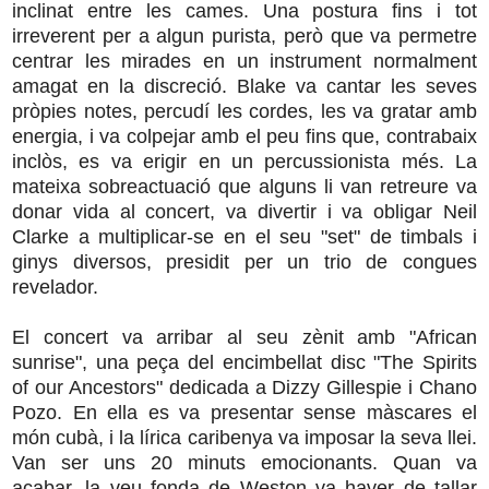
inclinat entre les cames. Una postura fins i tot
irreverent per a algun purista, però que va permetre
centrar les mirades en un instrument normalment
amagat en la discreció. Blake va cantar les seves
pròpies notes, percudí les cordes, les va gratar amb
energia, i va colpejar amb el peu fins que, contrabaix
inclòs, es va erigir en un percussionista més. La
mateixa sobreactuació que alguns li van retreure va
donar vida al concert, va divertir i va obligar Neil
Clarke a multiplicar-se en el seu "set" de timbals i
ginys diversos, presidit per un trio de congues
revelador.
El concert va arribar al seu zènit amb "African
sunrise", una peça del encimbellat disc "The Spirits
of our Ancestors" dedicada a Dizzy Gillespie i Chano
Pozo. En ella es va presentar sense màscares el
món cubà, i la lírica caribenya va imposar la seva llei.
Van ser uns 20 minuts emocionants. Quan va
acabar, la veu fonda de Weston va haver de tallar