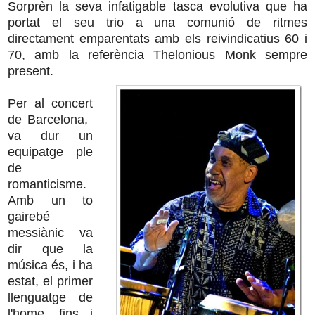
Sorprèn la seva infatigable tasca evolutiva que ha
portat el seu trio a una comunió de ritmes
directament emparentats amb els reivindicatius 60 i
70, amb la referència Thelonious Monk sempre
present.
Per al concert
de Barcelona, ​​
va dur un
equipatge ple
de
romanticisme.
Amb un to
gairebé
messiànic va
dir que la
música és, i ha
estat, el primer
llenguatge de
l'home, fins i