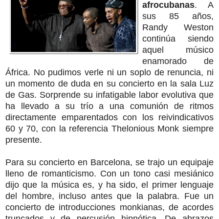
afrocubanas
. A
sus 85 años,
Randy Weston
continúa siendo
aquel músico
enamorado de
África. No pudimos verle ni un soplo de renuncia, ni
un momento de duda en su concierto en la sala Luz
de Gas. Sorprende su infatigable labor evolutiva que
ha llevado a su trío a una comunión de ritmos
directamente emparentados con los reivindicativos
60 y 70, con la referencia Thelonious Monk siempre
presente.
Para su concierto en Barcelona, se trajo un equipaje
lleno de romanticismo. Con un tono casi mesiánico
dijo que la música es, y ha sido, el primer lenguaje
del hombre, incluso antes que la palabra. Fue un
concierto de introducciones monkianas, de acordes
truncados y de percusión hipnótica. De abrazos