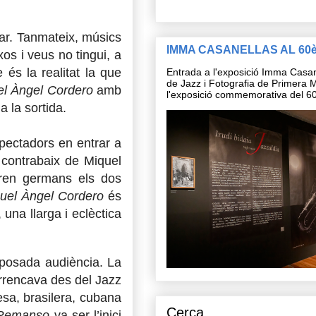
bar. Tanmateix, músics
IMMA CASANELLAS AL 60
os i veus no tingui, a
 és la realitat la que
Entrada a l'exposició Imma Casan
de Jazz i Fotografia de Primera M
el Àngel Cordero
amb
l'exposició commemorativa del 60
a la sortida.
spectadors en entrar a
 contrabaix de Miquel
eren germans els dos
uel Àngel Cordero
és
 una llarga i eclèctica
isposada audiència. La
arrencava des del Jazz
esa, brasilera, cubana
Cerca
 Remanso
va ser l’inici