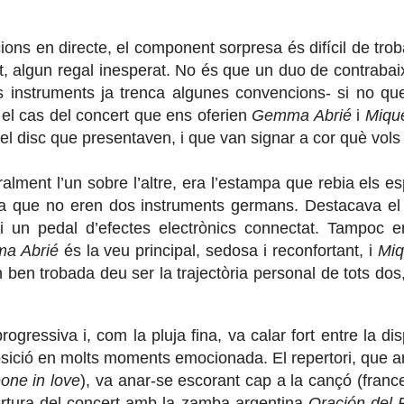
ons en directe, el component sorpresa és difícil de tro
t, algun regal inesperat. No és que un duo de contrabaix
es instruments ja trenca algunes convencions- si no que
 el cas del concert que ens oferien
Gemma Abrié
i
Miqu
 del disc que presentaven, i que van signar a cor què vols 
alment l’un sobre l’altre, era l’estampa que rebia els e
sava que no eren dos instruments germans. Destacava el
 un pedal d’efectes electrònics connectat. Tampoc 
a Abrié
és la veu principal, sedosa i reconfortant, i
Miq
 ben trobada deu ser la trajectòria personal de tots dos,
ogressiva i, com la pluja fina, va calar fort entre la d
posició en molts moments emocionada. El repertori, que 
one in love
), va anar-se escorant cap a la cançó (franc
bertura del concert amb la zamba argentina
Oración del