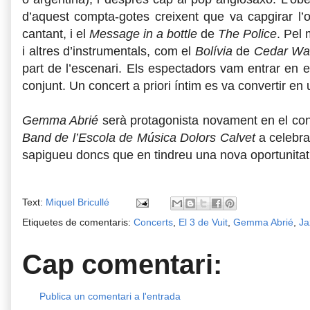
d’aquest compta-gotes creixent que va capgirar l’o
cantant, i el
Message in a bottle
de
The Police
. Pel
i altres d’instrumentals, com el
Bolívia
de
Cedar Wa
part de l’escenari. Els espectadors vam entrar en el
conjunt. Un concert a priori íntim es va convertir en u
Gemma Abrié
serà protagonista novament en el con
Band de l’Escola de Música Dolors Calvet
a celebra
sapigueu doncs que en tindreu una nova oportunitat
Text:
Miquel Bricullé
Etiquetes de comentaris:
Concerts
,
El 3 de Vuit
,
Gemma Abrié
,
Ja
Cap comentari:
Publica un comentari a l'entrada