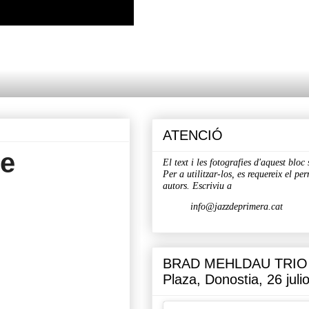
ATENCIÓ
le
El text i les fotografies d'aquest bloc
Per a utilitzar-los, es requereix el per
l
autors. Escriviu a
info@jazzdeprimera.cat
BRAD MEHLDAU TRIO - 
Plaza, Donostia, 26 juli