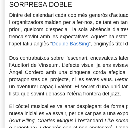
SORPRESA DOBLE
Dintre del calendari cada cop més generós d’actuaci
i organitzadors malden per a fer-nos, de tant en tan
priori, quelcom d’especial -la sola absència d’altr
trenca sovint amb les expectatives. Aquest ha estat
l’apel·latiu anglès “
Double BasSing
”, enginyós títol
Dos contrabaixos sobre l’escenari, encavalcats later
l’Auditori de Vinseum. L’efecte visual ja ens avi
Àngel Cordero amb una cinquena corda afegida i
protagonistes del projecte, ni les seves veus.
Gemm
un aventurer capaç i valent. El secret d’una unió tan
llista que sovint depassa l’etèria frontera del jazz.
El còctel musical es va anar desplegant de forma pr
nuesa inicial es va esvair, per deixar pas a una ex
(
Kurt Elling, Charles Mingus
i l’estàndard
Like some
o argentina), i després cap al pop anglosaxó. L’o