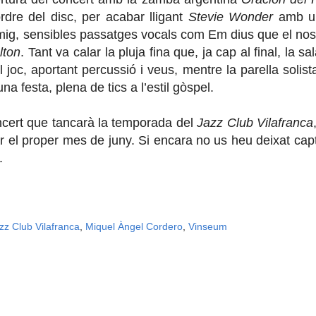
rdre del disc, per acabar lligant
Stevie Wonder
amb un
 mig, sensibles passatges vocals com Em dius que el no
lton
. Tant va calar la pluja fina que, ja cap al final, la 
 joc, aportant percussió i veus, mentre la parella solis
na festa, plena de tics a l’estil gòspel.
cert que tancarà la temporada del
Jazz Club Vilafranca
r el proper mes de juny. Si encara no us heu deixat cap
.
zz Club Vilafranca
,
Miquel Àngel Cordero
,
Vinseum