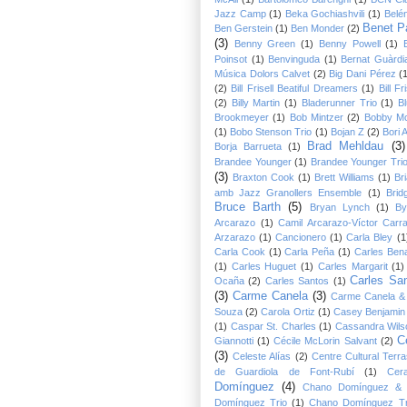
Jazz Camp
(1)
Beka Gochiashvili
(1)
Belé
Benet P
Ben Gerstein
(1)
Ben Monder
(2)
(3)
Benny Green
(1)
Benny Powell
(1)
Poinsot
(1)
Benvinguda
(1)
Bernat Guàrdi
Música Dolors Calvet
(2)
Big Dani Pérez
(
(2)
Bill Frisell Beatiful Dreamers
(1)
Bill Fr
(2)
Billy Martin
(1)
Bladerunner Trio
(1)
B
Brookmeyer
(1)
Bob Mintzer
(2)
Bobby Mc
(1)
Bobo Stenson Trio
(1)
Bojan Z
(2)
Bori 
Brad Mehldau
(3)
Borja Barrueta
(1)
Brandee Younger
(1)
Brandee Younger Tri
(3)
Braxton Cook
(1)
Brett Williams
(1)
Br
amb Jazz Granollers Ensemble
(1)
Brid
Bruce Barth
(5)
Bryan Lynch
(1)
By
Arcarazo
(1)
Camil Arcarazo-Víctor Carr
Arzarazo
(1)
Cancionero
(1)
Carla Bley
(1
Carla Cook
(1)
Carla Peña
(1)
Carles Ben
(1)
Carles Huguet
(1)
Carles Margarit
(1)
Carles Sa
Ocaña
(2)
Carles Santos
(1)
(3)
Carme Canela
(3)
Carme Canela &
Souza
(2)
Carola Ortiz
(1)
Casey Benjamin
(1)
Caspar St. Charles
(1)
Cassandra Wils
C
Giannotti
(1)
Cécile McLorin Salvant
(2)
(3)
Celeste Alías
(2)
Centre Cultural Terr
de Guardiola de Font-Rubí
(1)
Cer
Domínguez
(4)
Chano Domínguez & 
Domínguez Trio
(1)
Chano Domínguez Tr