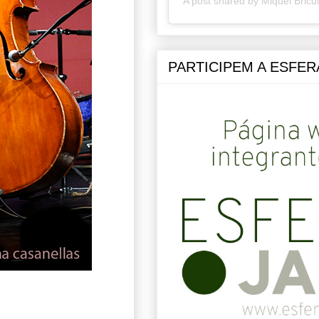
A post shared by Miquel Bricu
PARTICIPEM A ESFER