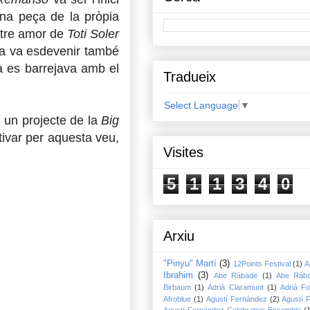
a peça de la pròpia
stre amor de
Toti Soler
sala va esdevenir també
ta es barrejava amb el
Tradueix
Select Language
▼
, un projecte de la
Big
tivar per aquesta veu,
Visites
5
1
1
3
4
0
Arxiu
"Pinyu" Martí
(3)
12Points Festival
(1)
A
Ibrahim
(3)
Abe Rábade
(1)
Abe Ráb
Birbaum
(1)
Adrià Claramunt
(1)
Adrià Fo
Afroblue
(1)
Agustí Fernández
(2)
Agustí 
Agustí Fernández Celebration Ensemble
(