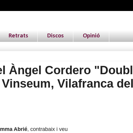
Retrats
Discos
Opinió
l Àngel Cordero "Doub
 Vinseum, Vilafranca de
mma Abrié
, contrabaix i veu