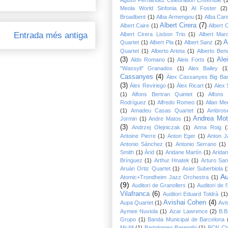
Meola World Sinfonia
(1)
Al Foster
(2)
Broadbent
(1)
Alba Armengou
(1)
Alba Car
Albert Cirera
(7)
Albert Caire
(1)
Albert 
Entrada més antiga
Albert Cirera Lisbon Trio
(1)
Albert Mar
A
Quartet
(1)
Albert Pla
(1)
Albert Sanz
(2)
Quartet
(1)
Alberto Arteta
(1)
Alberto Ben
(3)
Ale
Aldo Romano
(1)
Aleix Forts
(1)
"Wassyli" Granados
(1)
Alex Bailey
(1
Cassanyes
(4)
Àlex Cassanyes Big Ban
(3)
Álex Reviriego
(1)
Àlex Ricart
(1)
Alex 
(1)
Alfons Bertran Quintet
(1)
Alfons
Rodríguez
(1)
Alfredo Romeo
(1)
Allan Me
(1)
Amadeu Casas Quartet
(1)
Ambros
Andrea Mot
Jormin
(1)
Andre Matos
(1)
(3)
Andrzej Olejniczak
(1)
Anna Roig
(
Antoine Pierre
(1)
Anton Eger
(1)
Anton Ja
Antonio Sánchez
(1)
Antonio Serrano
(1)
Smith
(1)
Àrid
(1)
Aridane Martín
(1)
Arida
Brínguez
(1)
Arthur Hnatek
(1)
Arturo San
Aruán Ortiz Quartet
(1)
Asier Suberbiola
(
Au
Atomic+Trondheim Jazz Orchestra
(1)
(9)
Auditori de Granollers
(1)
Auditori de l
Vilafranca
(6)
Auditori Eduard Toldrà
(1)
Avishai Cohen
(4)
Aupa Quartet
(1)
Avi
Aymee Nuviola
(1)
Azar Lawrence
(2)
B.B
Grupo
(1)
Banda Municipal de Barcelona
McAll
(1)
Bartolomeo Barenghi
(1)
BCN Cla