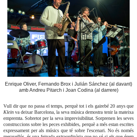
Enrique Oliver, Fernando Brox i Julián Sánchez (al davant)
amb Andreu Pitarch i Joan Codina (al darrere)
Vull dir que no passa el temps, perquè tot i els gairebé 20 anys que
Klein
va deixar Barcelona, la seva música demostra tenir la mateixa
empremta. Sobretot per la seva imprevisibilitat. Sorprenen les seves
construccions sobre les peces exhibides, perquè a més estan escrites
expressament per als músics que té sobre l'escenari. No és només
meravellós, és una feinada extraordinària que no sé si els que érem