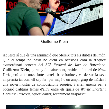
Guillermo Klein
Aquesta sí que és una afirmació que ofereix tots els dubtes del món.
Que el temps no passi ho diem en ocasions com la d'aquest
extraordinari concert del
57è Festival de Jazz de Barcelona
.
Guillermo Klein
, porteny de naixement, resident al nord de
Nova
York
però amb unes fortes arrels barcelonines, va deixar la seva
empremta tal com ell sap fer: per mitjà d'un ampli grup de músics i
una nova mostra de composicions pròpies, i arranjaments per a
l'ocasió d'alguns temes d'altri, entre els quals de
Wayne Shorter
i
Hermeto Pascoal
, aquest darrer, recentment traspassat.