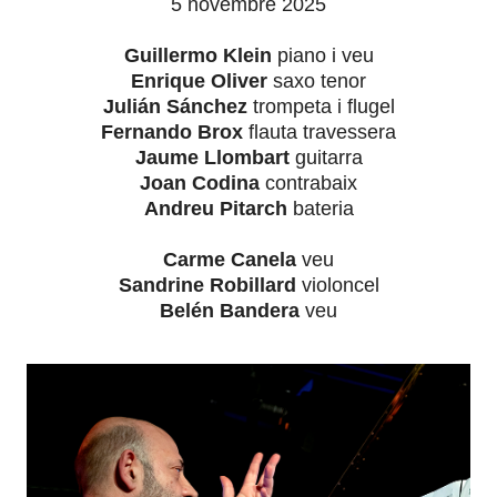
5 novembre 2025
Guillermo Klein
piano i veu
Enrique Oliver
saxo tenor
Julián Sánchez
trompeta i flugel
Fernando Brox
flauta travessera
Jaume Llombart
guitarra
Joan Codina
contrabaix
Andreu Pitarch
bateria
Carme Canela
veu
Sandrine Robillard
violoncel
Belén Bandera
veu