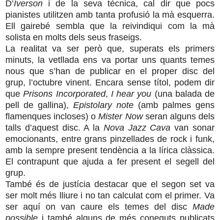
D’
Iverson
i de la seva tècnica, cal dir que pocs
pianistes utilitzen amb tanta profusió la mà esquerra.
Ell gairebé sembla que la reivindiqui com la mà
solista en molts dels seus fraseigs.
La realitat va ser però que, superats els primers
minuts, la vetllada ens va portar uns quants temes
nous que s’han de publicar en el proper disc del
grup, l’octubre vinent. Encara sense títol, podem dir
que
Prisons Incorporated
,
I hear you
(una balada de
pell de gallina),
Epistolary note
(amb palmes gens
flamenques incloses) o
Mister Now
seran alguns dels
talls d’aquest disc. A la
Nova Jazz Cava
van sonar
emocionants, entre grans pinzellades de rock i funk,
amb la sempre present tendència a la lírica clàssica.
El contrapunt que ajuda a fer present el segell del
grup.
També és de justícia destacar que el segon set va
ser molt més lliure i no tan calculat com el primer. Va
ser aquí on van caure els temes del disc
Made
possible
i també alguns de més coneguts publicats