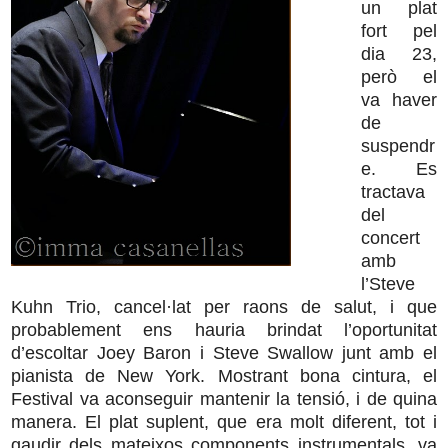
un plat
fort pel
dia 23,
però el
va haver
de
suspendr
e. Es
tractava
del
concert
amb
l’Steve
Kuhn Trio, cancel·lat per raons de salut, i que
probablement ens hauria brindat l’oportunitat
d’escoltar Joey Baron i Steve Swallow junt amb el
pianista de New York. Mostrant bona cintura, el
Festival va aconseguir mantenir la tensió, i de quina
manera. El plat suplent, que era molt diferent, tot i
gaudir dels mateixos components instrumentals, va