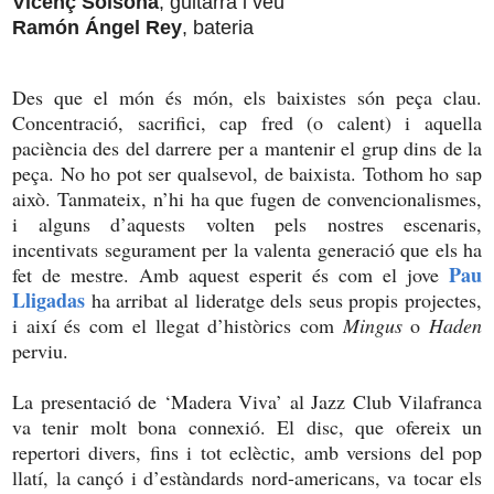
Vicenç Solsona
, guitarra i veu
Ramón Ángel Rey
, bateria
Des que el món és món, els baixistes són peça clau.
Concentració, sacrifici, cap fred (o calent) i aquella
paciència des del darrere per a mantenir el grup dins de la
peça. No ho pot ser qualsevol, de baixista. Tothom ho sap
això. Tanmateix, n’hi ha que fugen de convencionalismes,
i alguns d’aquests volten pels nostres escenaris,
incentivats segurament per la valenta generació que els ha
Pau
fet de mestre. Amb aquest esperit és com el jove
Lligadas
ha arribat al lideratge dels seus propis projectes,
i així és com el llegat d’històrics com
Mingus
o
Haden
perviu.
La presentació de ‘Madera Viva’ al Jazz Club Vilafranca
va tenir molt bona connexió. El disc, que ofereix un
repertori divers, fins i tot eclèctic, amb versions del pop
llatí, la cançó i d’estàndards nord-americans, va tocar els