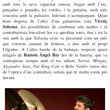
amb tota la seva capacitat sonora, fregat amb l’arc,
pinçades o gratades les cordes, i la guitarra, molt més
concreta amb la pulsació, liderant o acompanyant. Quan
Vicenç
hom disposa de l’ofici d’un guitarrista com
Solsona
, les possibilitats de combinar són moltes i el
contrabaixista barceloní les va aprofitar totes, fins i tot la
veu amb la que Solsona se'ns va presentar com un més
que correcte cantant de boleros, a duo amb el propi
Lligadas. A l’altra banda de la balança, respecte quasi
Ramón Ángel Rey
religiós de
des de la bateria, que va
contrapesar sempre amb el toc adient.
Serrat
,
Mingus
,
Alejandro Sanz
,
Nat King Cole
o
Bebo Valdés
vistos des
de l’òptica d’un contrabaix solista que té molta corda per
davant.