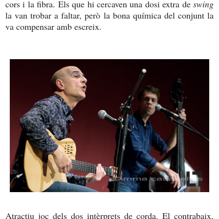
cors i la fibra. Els que hi cercaven una dosi extra de
swing
la van trobar a faltar, però la bona química del conjunt la
va compensar amb escreix.
Atractiu joc dels dos intèrprets de corda. El contrabaix,